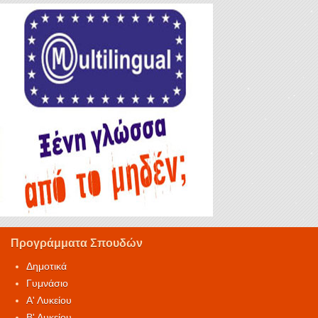
Προγράμματα Σπουδών
Δημοτικά
Γυμνάσιο
Α' Λυκείου
Β' Λυκείου