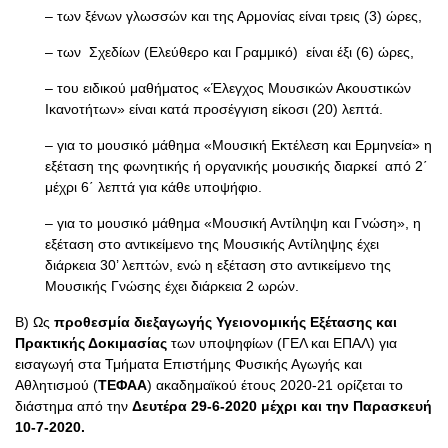
– των ξένων γλωσσών και της Αρμονίας είναι τρεις (3) ώρες,
– των Σχεδίων (Ελεύθερο και Γραμμικό) είναι έξι (6) ώρες,
– του ειδικού μαθήματος «Έλεγχος Μουσικών Ακουστικών
Ικανοτήτων» είναι κατά προσέγγιση είκοσι (20) λεπτά.
– για το μουσικό μάθημα «Μουσική Εκτέλεση και Ερμηνεία» η
εξέταση της φωνητικής ή οργανικής μουσικής διαρκεί από 2΄
μέχρι 6΄ λεπτά για κάθε υποψήφιο.
– για το μουσικό μάθημα «Μουσική Αντίληψη και Γνώση», η
εξέταση στο αντικείμενο της Μουσικής Αντίληψης έχει
διάρκεια 30’ λεπτών, ενώ η εξέταση στο αντικείμενο της
Μουσικής Γνώσης έχει διάρκεια 2 ωρών.
Β) Ως
προθεσμία διεξαγωγής Υγειονομικής Εξέτασης και
Πρακτικής Δοκιμασίας
των υποψηφίων (ΓΕΛ και ΕΠΑΛ) για
εισαγωγή στα Τμήματα Επιστήμης Φυσικής Αγωγής και
Αθλητισμού (
ΤΕΦΑΑ
) ακαδημαϊκού έτους 2020-21 ορίζεται το
διάστημα από την
Δευτέρα 29-6-2020 μέχρι και την Παρασκευή
10-7-2020.