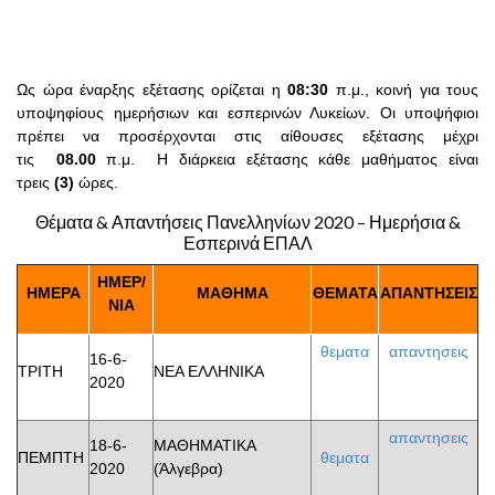
Ως ώρα έναρξης εξέτασης ορίζεται η
08:30
π.μ., κοινή για τους
υποψηφίους ημερήσιων και εσπερινών Λυκείων. Οι υποψήφιοι
πρέπει να προσέρχονται στις αίθουσες εξέτασης μέχρι
τις
08.00
π.μ. Η διάρκεια εξέτασης κάθε μαθήματος είναι
τρεις
(3)
ώρες.
Θέματα & Απαντήσεις Πανελληνίων 2020 – Ημερήσια &
Εσπερινά ΕΠΑΛ
ΗΜΕΡ/
ΗΜΕΡΑ
ΜΑΘΗΜΑ
ΘΕΜΑΤΑ
ΑΠΑΝΤΗΣΕΙΣ
ΝΙΑ
θεματα
απαντησεις
16-6-
ΤΡΙΤΗ
ΝΕΑ ΕΛΛΗΝΙΚΑ
2020
απαντησεις
18-6-
ΜΑΘΗΜΑΤΙΚΑ
ΠΕΜΠΤΗ
θεματα
2020
(Άλγεβρα)