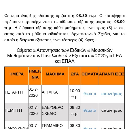
Ως ώρα έναρξης εξέτασης ορίζεται η
08:30 π.μ
. Οι υποψήφιοι
πρέπει να προσέρχονται στις αίθουσες εξέτασης μέχρι τις
08.00
π.μ
. Η διάρκεια εξέτασης κάθε μαθήματος είναι τρεις (3) ώρες,
εκτός από το μάθημα ειδικότητας: Αρχιτεκτονικό Σχέδιο, για το
οποίο η διάρκεια εξέτασης είναι τέσσερις (4) ώρες.
Θέματα & Απαντήσεις των Ειδικών & Μουσικών
Μαθημάτων των Πανελλαδικών Εξετάσεων 2020 για ΓΕΛ
και ΕΠΑΛ
ΗΜΕΡ/
ΗΜΕΡΑ
ΜΑΘΗΜΑ
ΩΡΑ
ΘΕΜΑΤΑ
ΑΠΑΝΤΗΣΕΙΣ
ΝΙΑ
01-7-
10:00
ΤΕΤΑΡΤΗ
ΑΓΓΛΙΚΑ
θεματα
απαντήσεις
2020
π.μ.
02-7-
ΕΛΕΥΘΕΡΟ
08:30
ΠΕΜΠΤΗ
θεματα
απαντήσεις
2020
ΣΧΕΔΙΟ
π.μ.
03-7-
ΓΡΑΜΜΙΚΟ
08:30
ΠΑΡΑΣΚΕΥΗ
θεματα
απαντήσεις