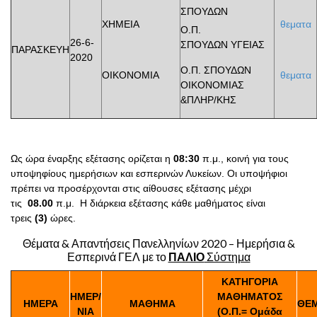
ΣΠΟΥΔΩΝ
ΧΗΜΕΙΑ
θεματα
Ο.Π.
26-6-
ΣΠΟΥΔΩΝ ΥΓΕΙΑΣ
ΠΑΡΑΣΚΕΥΗ
2020
Ο.Π. ΣΠΟΥΔΩΝ
ΟΙΚΟΝΟΜΙΑ
θεματα
ΟΙΚΟΝΟΜΙΑΣ
&ΠΛΗΡ/ΚΗΣ
Ως ώρα έναρξης εξέτασης ορίζεται η
08:30
π.μ., κοινή για τους
υποψηφίους ημερήσιων και εσπερινών Λυκείων. Οι υποψήφιοι
πρέπει να προσέρχονται στις αίθουσες εξέτασης μέχρι
τις
08.00
π.μ. Η διάρκεια εξέτασης κάθε μαθήματος είναι
τρεις
(3)
ώρες.
Θέματα & Απαντήσεις Πανελληνίων 2020 – Ημερήσια &
Εσπερινά ΓΕΛ με το
ΠΑΛΙΟ
Σύστημα
ΚΑΤΗΓΟΡΙΑ
ΗΜΕΡ/
ΜΑΘΗΜΑΤΟΣ
ΗΜΕΡΑ
ΜΑΘΗΜΑ
ΘΕ
ΝΙΑ
(Ο.Π.= Ομάδα