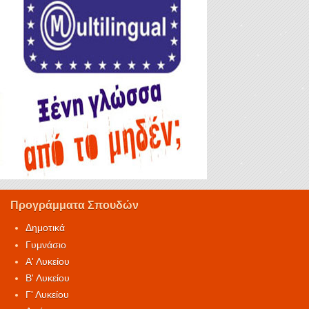
Προγράμματα Σπουδών
Δημοτικά
Γυμνάσιο
Α' Λυκείου
Β' Λυκείου
Γ' Λυκείου