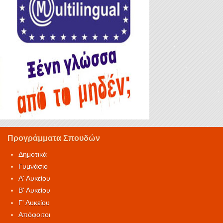
Προγράμματα Σπουδών
Δημοτικά
Γυμνάσιο
Α' Λυκείου
Β' Λυκείου
Γ' Λυκείου
Απόφοιτοι