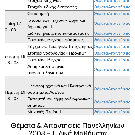
Στοιχεία Μηχανών
Θέματα
Απαντήσεις
Στοιχεία ειδικής διατροφής
Θέματα
Απαντήσεις
Οικοδομική
Θέματα
Απαντήσεις
Ιστορία των τεχνών - Έργα και
Θέματα
Απαντήσεις
Τρίτη 17 -
δημιουργοί ΙΙ
6 - 08
Ειδικές ηλεκτρικές εγκαταστάσεις
Θέματα
Απαντήσεις
Ποιοτικός έλεγχος υφάσματος
Θέματα
Απαντήσεις
Σύγχρονες Γεωργικές Επιχειρήσεις
Θέματα
Απαντήσεις
Στοιχεία νοσολογίας - Πρόληψη
Θέματα
Απαντήσεις
τετάρτη 18
Ποιοτικός έλεγχος
Θέματα
Απαντήσεις
- 6 - 08
Δομή και λειτουργία
Θέματα
Απαντήσεις
μικρουπολογιστών
Ηλεκτρομηχανικά και Ηλεκτρονικά
Θέματα
Απαντήσεις
Πέμπτη 19
συστήματα Αυτ/του
- 6 - 08
Εκπομπή και λήψη ραδιοφωνικών
Θέματα
Απαντήσεις
σημάτων
Μηχανές Πλοίου Ι
Θέματα
Απαντήσεις
Θέματα & Απαντήσεις Πανελληνίων
2008 – Ειδικά Μαθήματα