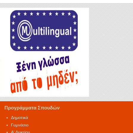
Προγράμματα Σπουδών
Δημοτικά
Γυμνάσιο
Α' Λυκείου