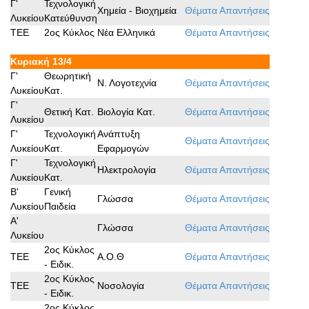
Γ'
Τεχνολογική
Χημεία - Βιοχημεία
Θέματα
Απαντήσεις
Λυκείου
Κατεύθυνση
TEE
2ος Κύκλος
Νέα Ελληνικά
Θέματα
Απαντήσεις
Κυριακή 13/4
Γ'
Θεωρητική
Ν. Λογοτεχνία
Θέματα
Απαντήσεις
Λυκείου
Κατ.
Γ'
Θετική Κατ.
Βιολογία Κατ.
Θέματα
Απαντήσεις
Λυκείου
Γ'
Τεχνολογική
Ανάπτυξη
Θέματα
Απαντήσεις
Λυκείου
Κατ.
Εφαρμογών
Γ'
Τεχνολογική
Ηλεκτρολογία
Θέματα
Απαντήσεις
Λυκείου
Κατ.
B'
Γενική
Γλώσσα
Θέματα
Απαντήσεις
Λυκείου
Παιδεία
Α'
Γλώσσα
Θέματα
Απαντήσεις
Λυκείου
2ος Κύκλος
ΤΕΕ
A.Ο.Θ
Θέματα
Απαντήσεις
- Ειδικ.
2ος Κύκλος
ΤΕΕ
Νοσολογία
Θέματα
Απαντήσεις
- Ειδικ.
2ος Κύκλος