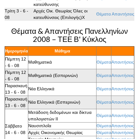
κατεύθυνσης
Τρίτη 3 - 6 -
Αρχές Οικ. Θεωρίας Όλες οι
Θέματα
Απαντήσεις
08
κατευθύνσεις (Επιλογής)Χ
Θέματα & Απαντήσεις Πανελληνίων
2008 – ΤΕΕ Β' Κύκλος
Ημερομηνία
Μάθημα
Πέμπτη 12
Μαθηματικά
Θέματα
Απαντήσεις
- 6 - 08
Πέμπτη 12
Μαθηματικά (Εσπερινών)
Θέματα
Απαντήσεις
- 6 - 08
Παρασκευή
Νέα Ελληνικά
Θέματα
Απαντήσεις
13 - 6 - 08
Παρασκευή
Νέα Ελληνικά (Εσπερινών)
Θέματα
Απαντήσεις
13 - 6 - 08
Μετάδοση δεδομένων και δίκτυα
Θέματα
Απαντήσεις
υπολογιστών ΙΙ
Ναυσιπλοΐα
Θέματα
Απαντήσεις
Σάββατο
14 - 6 - 08
Αρχές Οικονομικής Θεωρίας
Θέματα
Απαντήσεις