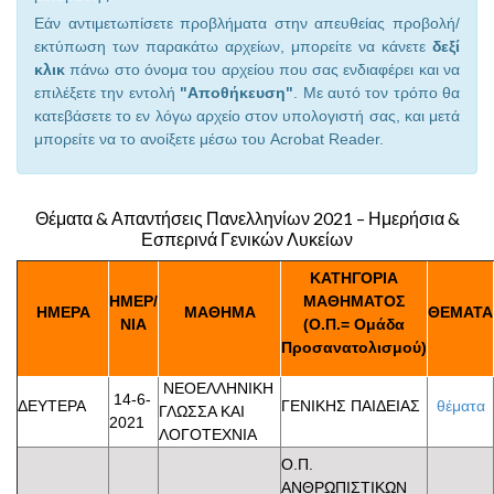
Εάν αντιμετωπίσετε προβλήματα στην απευθείας προβολή/
εκτύπωση των παρακάτω αρχείων, μπορείτε να κάνετε
δεξί
κλικ
πάνω στο όνομα του αρχείου που σας ενδιαφέρει και να
επιλέξετε την εντολή
"Αποθήκευση"
. Με αυτό τον τρόπο θα
κατεβάσετε το εν λόγω αρχείο στον υπολογιστή σας, και μετά
μπορείτε να το ανοίξετε μέσω του Acrobat Reader.
Θέματα & Απαντήσεις Πανελληνίων 2021 – Ημερήσια &
Εσπερινά Γενικών Λυκείων
ΚΑΤΗΓΟΡΙΑ
ΗΜΕΡ/
ΜΑΘΗΜΑΤΟΣ
ΗΜΕΡΑ
ΜΑΘΗΜΑ
ΘΕΜΑΤΑ
ΝΙΑ
(Ο.Π.= Ομάδα
Προσανατολισμού)
ΝΕΟΕΛΛΗΝΙΚΗ
14-6-
ΔΕΥΤΕΡΑ
ΓΕΝΙΚΗΣ ΠΑΙΔΕΙΑΣ
θέματα
ΓΛΩΣΣΑ ΚΑΙ
2021
ΛΟΓΟΤΕΧΝΙΑ
Ο.Π.
ΑΝΘΡΩΠΙΣΤΙΚΩΝ