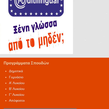
Προγράμματα Σπουδών
Δημοτικά
Γυμνάσιο
Α' Λυκείου
Β' Λυκείου
Γ' Λυκείου
Απόφοιτοι