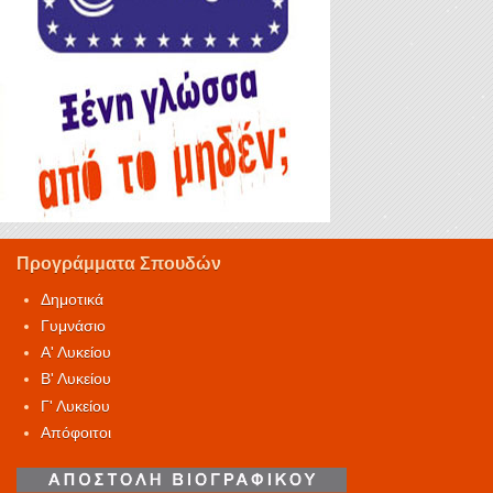
Προγράμματα Σπουδών
Δημοτικά
Γυμνάσιο
Α' Λυκείου
Β' Λυκείου
Γ' Λυκείου
Απόφοιτοι